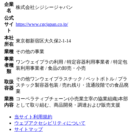
企業
株式会社シジシージャパン
名
公式
サイ
https://www.cgcjapan.co.jp/
ト
本社
東京都新宿区大久保2-1-14
所在
業種
その他の事業
事業
ワンウェイプラの利用 / 特定容器利用事業者 / 特定包
者種
装利用事業者 / 食品の卸売・小売
類
その他ワンウェイプラスチック / ペットボトル / プラ
取扱
スチック製容器包装 / 売れ残り・流通段階での食品廃
容器
棄
業務
コーペラティブチェーン(小売業主宰の協業組織)本部
内容
として取り組む、商品開発・調達および販売支援
当サイト利用規約
ウェブアクセシビリティについて
サイトマップ